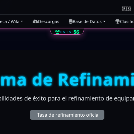
teca / Wiki
Descargas
Base de Datos
Clasifi
56
ONLINE
ema de Refinam
ilidades de éxito para el refinamiento de equip
Tasa de refinamiento oficial