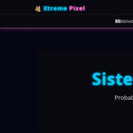
Xtreme
Pixel
Biblio
Sist
Probab