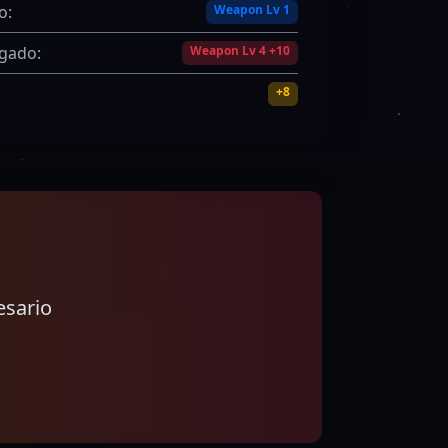
o:
Weapon Lv 1
sgado:
Weapon Lv 4 +10
+8
esario