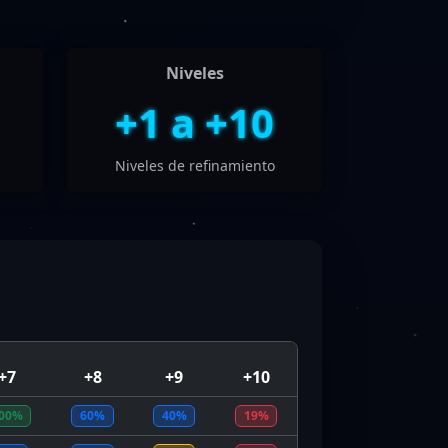
Niveles
+1 a +10
Niveles de refinamiento
+7
+8
+9
+10
00%
60%
40%
19%