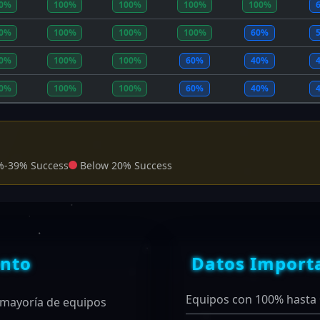
0%
100%
100%
100%
100%
0%
100%
100%
100%
60%
0%
100%
100%
60%
40%
0%
100%
100%
60%
40%
-39% Success
Below 20% Success
ento
Datos Import
Equipos con 100% hasta 
a mayoría de equipos