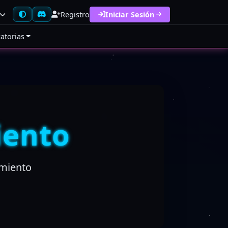
Registro
Iniciar Sesión
catorias
iento
amiento