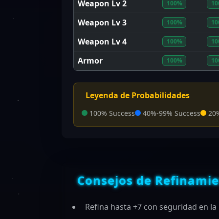
Weapon Lv 2
100%
10
Weapon Lv 3
100%
10
Weapon Lv 4
100%
10
Armor
100%
10
Leyenda de Probabilidades
100% Success
40%-99% Success
20%
Consejos de Refinami
Refina hasta +7 con seguridad en l